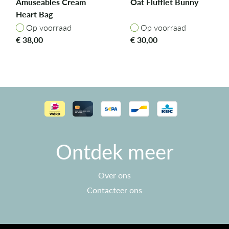
Amuseables Cream
Oat Flufflet Bunny
Heart Bag
Op voorraad
Op voorraad
Op voorraad
Op voorraad
€
38,00
€
30,00
Ontdek meer
Over ons
Contacteer ons