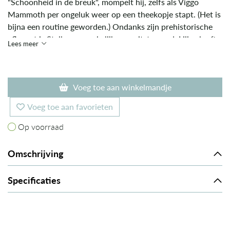
"Schoonheid in de breuk", mompelt hij, zelfs als Viggo
Mammoth per ongeluk weer op een theekopje stapt. (Het is
bijna een routine geworden.) Ondanks zijn prehistorische
afkomst is Stellan opmerkelijk vooruitstrevend. Hij gelooft
Lees meer
in tweede kansen, sterke thee en de kracht van een goed
uitgevoerde reparatie.
Voeg toe aan winkelmandje
Voeg toe aan favorieten
Op voorraad
Op voorraad
Omschrijving
Specificaties