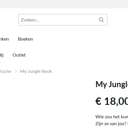
inken
Boeken
ij
Outlet
Pluche
My Jungle Book
My Jungl
€
18,0
Wie zou het kunn
Zijn ze van jou?