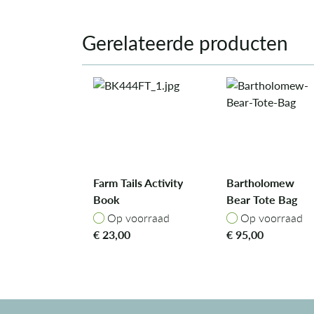
Gerelateerde producten
Farm Tails Activity
Bartholomew
Book
Bear Tote Bag
Op voorraad
Op voorraad
Op voorraad
Op voorraad
€
23,00
€
95,00