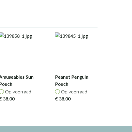
Amuseables Sun
Peanut Penguin
Pouch
Pouch
Op voorraad
Op voorraad
Op voorraad
Op voorraad
€
38,00
€
38,00