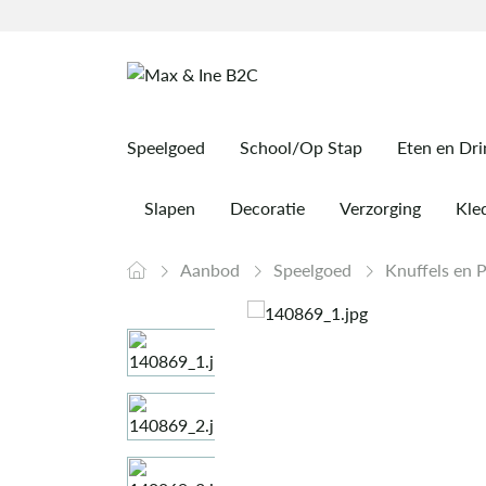
Speelgoed
School/Op Stap
Eten en Dr
Slapen
Decoratie
Verzorging
Kled
Aanbod
Speelgoed
Knuffels en 