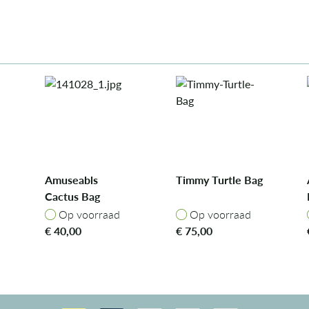
Amuseabls
Timmy Turtle Bag
Cactus Bag
Op voorraad
Op voorraad
Op voorraad
Op voorraad
€
40,00
€
75,00