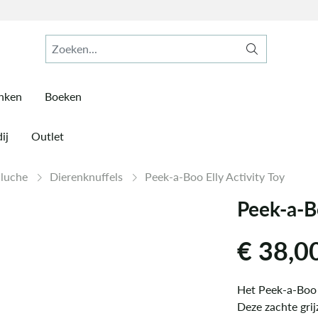
inken
Boeken
ij
Outlet
Pluche
Dierenknuffels
Peek-a-Boo Elly Activity Toy
Peek-a-Bo
€
38,0
Het Peek-a-Boo E
Deze zachte grij