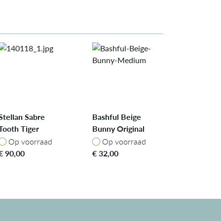
Stellan Sabre
Bashful Beige
Tooth Tiger
Bunny Original
Op voorraad
Op voorraad
Op voorraad
Op voorraad
€
90,00
€
32,00