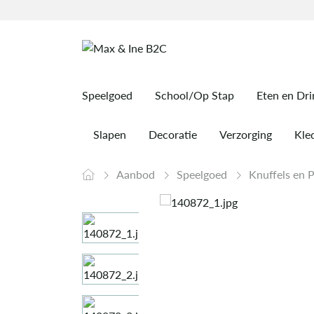
Speelgoed
School/Op Stap
Eten en Dr
Slapen
Decoratie
Verzorging
Kled
Aanbod
Speelgoed
Knuffels en 