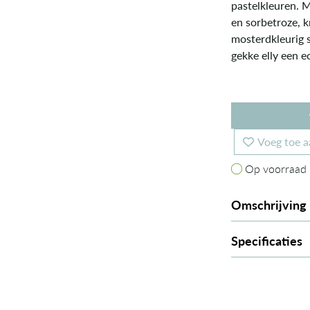
pastelkleuren. M
en sorbetroze, 
mosterdkleurig s
gekke elly een e
Voeg toe a
Op voorraad
Op voorraad
Omschrijving
Specificaties