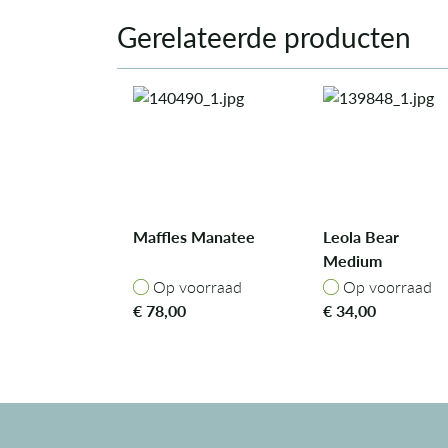
Gerelateerde producten
Maffles Manatee
Leola Bear
Medium
Op voorraad
Op voorraad
Op voorraad
Op voorraad
€
78,00
€
34,00