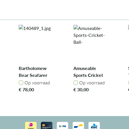
Bartholomew
Amuseable
Bear Seafarer
Sports Cricket
Outfit
Ball
Op voorraad
Op voorraad
Op voorraad
Op voorraad
€
78,00
€
30,00