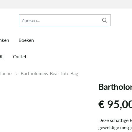
inken
Boeken
ij
Outlet
Pluche
Bartholomew Bear Tote Bag
Bartholo
€
95,0
Deze schattige 
geweldige metgez