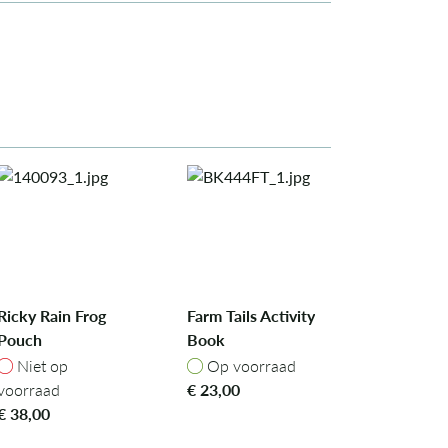
Ricky Rain Frog
Farm Tails Activity
Pouch
Book
Niet op voorraad
Op voorraad
Niet op
Op voorraad
voorraad
€
23,00
€
38,00