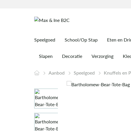
Speelgoed
School/Op Stap
Eten en Dr
Slapen
Decoratie
Verzorging
Kled
Aanbod
Speelgoed
Knuffels en 