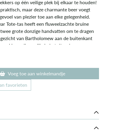
lekkers op één veilige plek bij elkaar te houden!
en praktisch, maar deze charmante beer voegt
gevoel van plezier toe aan elke gelegenheid.
r Tote-tas heeft een fluweelzachte bruine
 twee grote donzige handvatten om te dragen
e gezicht van Bartholomew aan de buitenkant
r al je spullen veilig in het ritsvak.
Voeg toe aan winkelmandje
an favorieten