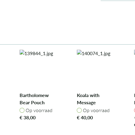
Bartholomew
Koala with
Bear Pouch
Message
Op voorraad
Op voorraad
Op voorraad
Op voorraad
€
38,00
€
40,00