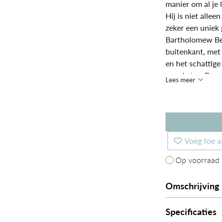
manier om al je 
Hij is niet alle
zeker een uniek 
Bartholomew Bea
buitenkant, met
en het schattig
van de tas. Bewaa
Lees meer
Voeg toe a
Op voorraad
Op voorraad
Omschrijving
Specificaties