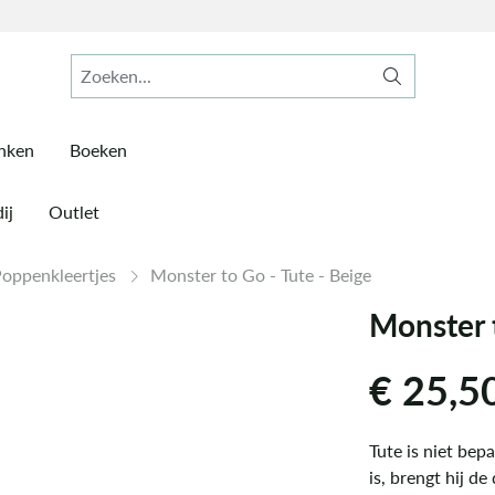
inken
Boeken
ij
Outlet
oppenkleertjes
Monster to Go - Tute - Beige
Monster t
€
25,5
Tute is niet bep
is, brengt hij de