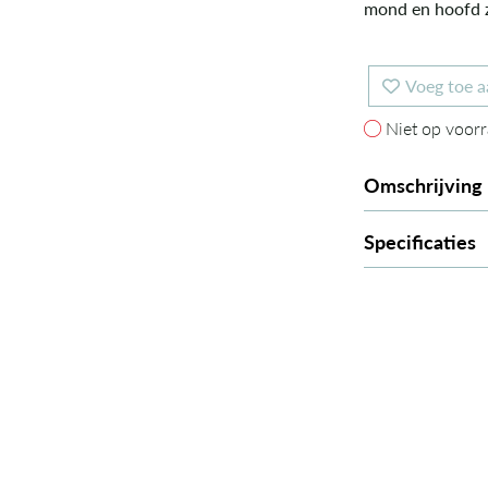
mond en hoofd z
Voeg toe a
Niet op voorr
Niet op voor
Omschrijving
Specificaties