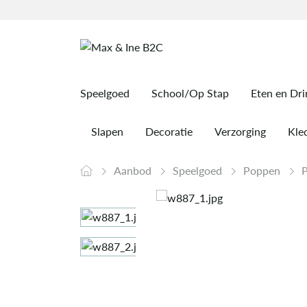
Speelgoed
School/Op Stap
Eten en Dr
Slapen
Decoratie
Verzorging
Kled
Aanbod
Speelgoed
Poppen
P