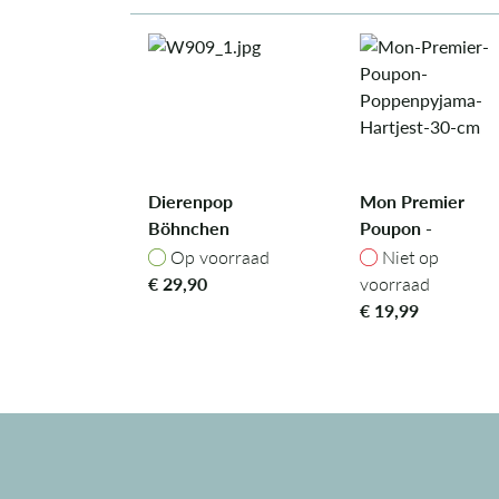
Dierenpop
Mon Premier
Böhnchen
Poupon -
Poppenpyjama
Op voorraad
Niet op voorra
Op voorraad
Niet op
Hartjest 30 cm
€
29,90
voorraad
€
19,99