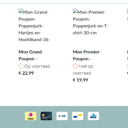
Mon Grand
Mon Premier
Poupon -
Poupon -
Poppenjurk
Poppenjurk en T-
ad
Op voorraad
Niet op voorraad
Op voorraad
Niet op
Hartjes en
shirt, 30 cm
€
22,99
voorraad
Hoofdband, 36
€
19,99
cm