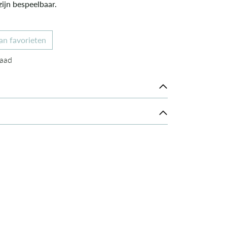
ijn bespeelbaar.
an favorieten
aad
raad