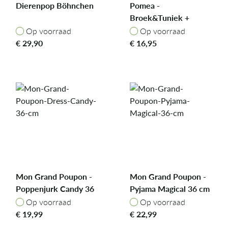
Dierenpop Böhnchen
Pomea -
Broek&Tuniek +
Mutsje Peach - 30-34
Op voorraad
Op voorraad
Op voorraad
Op voorraad
cm
€
29,90
€
16,95
Mon Grand Poupon -
Mon Grand Poupon -
Poppenjurk Candy 36
Pyjama Magical 36 cm
cm
Op voorraad
Op voorraad
Op voorraad
Op voorraad
€
19,99
€
22,99