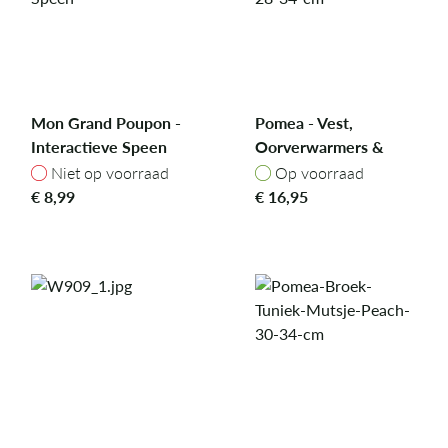
Mon Grand Poupon -
Pomea - Vest,
Interactieve Speen
Oorverwarmers &
Sjaal - 28-34 cm
Niet op voorraad
Op voorraad
Niet op voorraad
Op voorraad
€
8,99
€
16,95