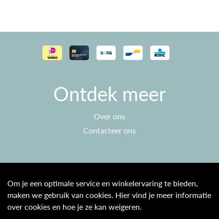
Ontdek meer
Over ons
Contacteer ons
Klantenservice
Om je een optimale service en winkelervaring te bieden,
maken we gebruik van cookies. Hier vind je meer informatie
Algemene voorwaarden
over cookies en hoe je ze kan weigeren.
Privacy beleid